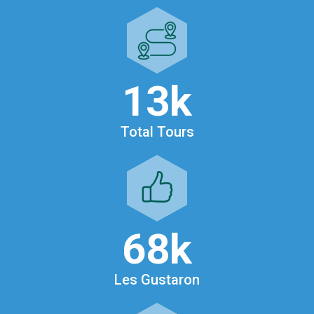
13
k
Total Tours
68
k
Les Gustaron