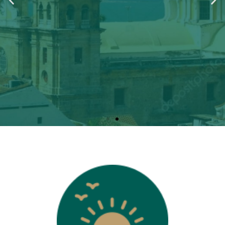
Descubre
Lo mágico e Inolvidable
Que nos brinda la
naturaleza
y la
cultura
de
nuestros destinos
infaltables.