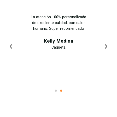
os en mi
La atención 100% personalizada
Conté c
odo fue un
de excelente calidad, con calor
viaje a S
garon de
humano. Super recomendado
espectá
villosos y
llevarme 
 comida
me rec
Kelly Medina
ciudad.
más ex
Caquetá
n lugar a
¡Volverí
ez
N